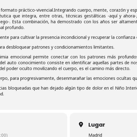
formato práctico-vivencial.Integrando cuerpo, mente, corazón y espíri
tica que integra, entre otras, técnicas gestálticas -aquí y ahora-,
 ego-. Esta combinación, ha demostrado con los años ser altamente
al profundo.
nte para cultivar la presencia incondicional y recuperar la confianza
ra desbloquear patrones y condicionamientos limitantes.
quimia emocional permite conectar con los patrones más profundo
 del auto conocimiento consiste en identificar aquellas partes de 
 del poder oculto movilizando el cuerpo, es el camino más directo.
erpo, para progresivamente, desenmarañar las emociones ocultas que
cias bloqueadas que han dejado algún tipo de dolor en el Niño Interio
ad.
Lugar
:00)
Madrid