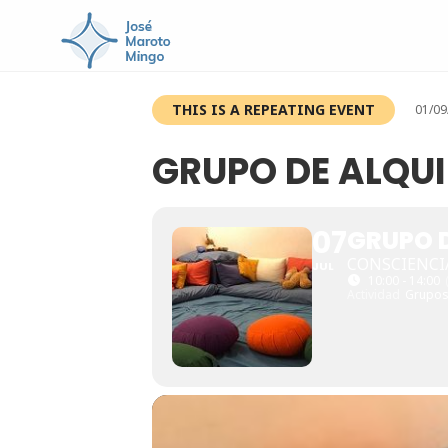
THIS IS A REPEATING EVENT
01/09
GRUPO DE ALQU
07
GRUPO 
CONSCIENCI
JUL
10:00 - 14:00
Actividad
Grupos