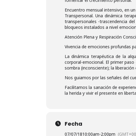
fomentar el crecimiento personal.
Encuentro mensual intensivo, en un 
Transpersonal. Una dinámica terapéu
transpersonales -trascendencia del
bloqueos instalados a nivel emocion
Atención Plena y Respiración Conscie
Vivencia de emociones profundas pa
La dinámica terapéutica de la al
corporal-emocional. El primer paso
sombra (inconsciente); la liberación
Nos guiamos por las señales del cu
Facilitamos la sanación de experien
la herida y vivir el presente en libert
Fecha
07/07/18
10:00am
-
2:00pm
(GMT+00