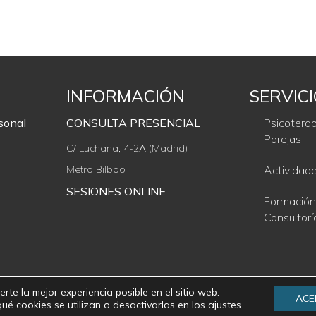
INFORMACIÓN
SERVIC
sonal
CONSULTA PRESENCIAL
Psicoterap
Parejas
C/ Luchana, 4-2A (Madrid)
Metro Bilbao
Actividad
SESIONES ONLINE
Formación
Consultorí
rte la mejor experiencia posible en el sitio web.
ACE
 cookies se utilizan o desactivarlas en los ajustes.
Descubre tu Verdad · José Maroto Mingo · Derechos reservados