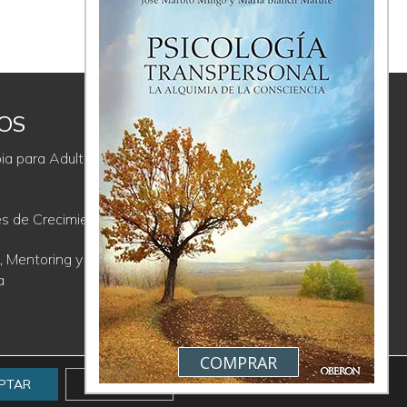
IOS
ÚLTIMAS
REFLEXIONES
ia para Adultos y
La Proyección, un regalo incómodo
es de Crecimiento
Comunicación Consciente; de la
soledad del ego a la comunión del
, Mentoring y
Ser
a
Crisis y autocuidado. Los límites
entre la culpa y el perdón
COMPRAR
PTAR
AJUSTES
Lapso Estudio