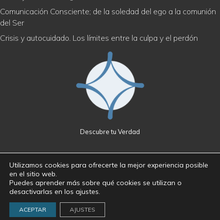
Comunicación Consciente; de la soledad del ego a la comunión
del Ser
Crisis y autocuidado. Los límites entre la culpa y el perdón
Descubre tu Verdad
Utilizamos cookies para ofrecerte la mejor experiencia posible
en el sitio web.
Política de privacidad
|
Cookies
|
Aviso legal
Puedes aprender más sobre qué cookies se utilizan o
© 2026 Descubre tu Verdad · José Maroto Mingo · Derechos
desactivarlas en los ajustes.
reservados
ACEPTAR
AJUSTES
Lapso Estudio