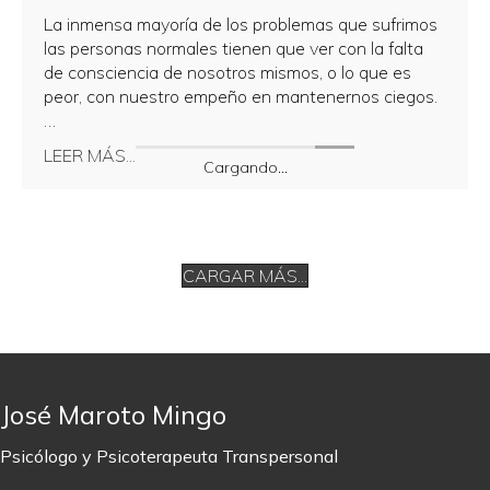
La inmensa mayoría de los problemas que sufrimos
las personas normales tienen que ver con la falta
de consciencia de nosotros mismos, o lo que es
peor, con nuestro empeño en mantenernos ciegos.
…
about ¿Podemos cambiar el mundo?
LEER MÁS...
Cargando...
CARGAR MÁS...
José Maroto Mingo
Psicólogo y Psicoterapeuta Transpersonal