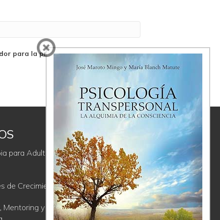
dor para la próxima vez que comente.
IOS
ÚLTIMAS
REFLEXIONES
ia para Adultos y
La Proyección, un regalo incómodo
es de Crecimiento
Comunicación Consciente; de la
soledad del ego a la comunión del
, Mentoring y
Ser
a