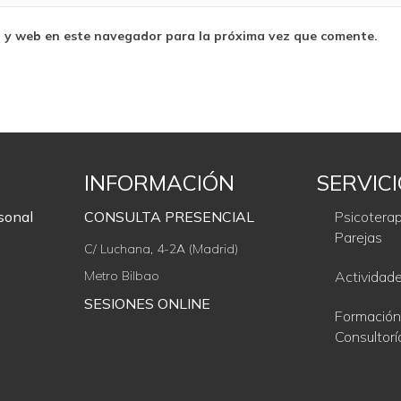
o y web en este navegador para la próxima vez que comente.
INFORMACIÓN
SERVIC
sonal
CONSULTA PRESENCIAL
Psicoterap
Parejas
C/ Luchana, 4-2A (Madrid)
Metro Bilbao
Actividad
SESIONES ONLINE
Formación
Consultorí