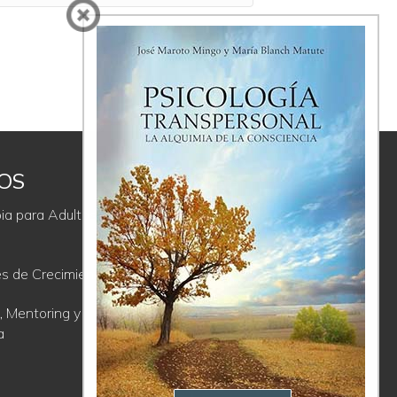
IOS
ÚLTIMAS
REFLEXIONES
ia para Adultos y
La Proyección, un regalo incómodo
es de Crecimiento
Comunicación Consciente; de la
soledad del ego a la comunión del
, Mentoring y
Ser
a
Crisis y autocuidado. Los límites
entre la culpa y el perdón