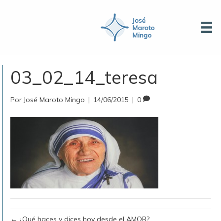
03_02_14_teresa
Por
José Maroto Mingo
|
14/06/2015
|
0
← ¿Qué haces y dices hoy desde el AMOR?