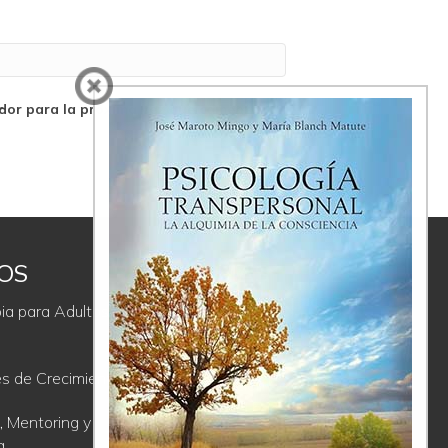
dor para la próxima vez que comente.
IOS
ÚLTIMAS
REFLEXIONES
ia para Adultos y
La Proyección, un regalo incómodo
es de Crecimiento
Comunicación Consciente; de la
soledad del ego a la comunión del
, Mentoring y
Ser
a