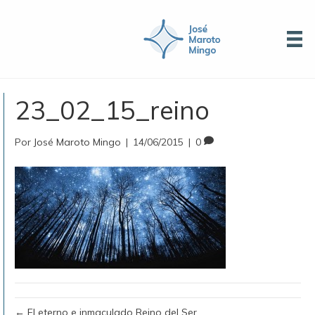
23_02_15_reino
Por
José Maroto Mingo
|
14/06/2015
|
0
← El eterno e inmaculado Reino del Ser