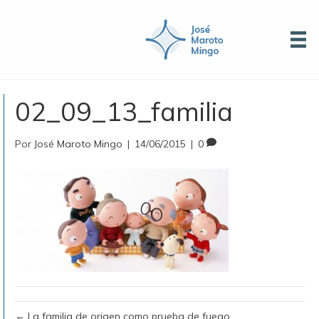
02_09_13_familia
Por
José Maroto Mingo
|
14/06/2015
|
0
← La familia de origen como prueba de fuego