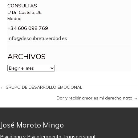
CONSULTAS
c/ Dr. Castelo, 36.
Madrid
+34 606 098 769
info@descubretuverdad.es
ARCHIVOS
ARCHIVOS
Posts
← GRUPO DE DESARROLLO EMOCIONAL
Dar y recibir amor es mi derecho nato →
navigation
José Maroto Mingo
Psicólogo y Psicoterapeuta Transpersonal