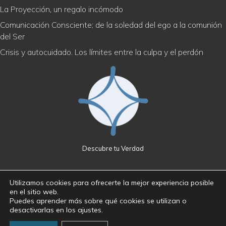
La Proyección, un regalo incómodo
Comunicación Consciente; de la soledad del ego a la comunión
del Ser
Crisis y autocuidado. Los límites entre la culpa y el perdón
Descubre tu Verdad
Utilizamos cookies para ofrecerte la mejor experiencia posible
en el sitio web.
Política de privacidad
|
Cookies
|
Aviso legal
Puedes aprender más sobre qué cookies se utilizan o
desactivarlas en los ajustes.
© 2026 Descubre tu Verdad · José Maroto Mingo · Derechos
reservados