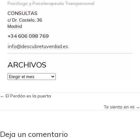
Psicólogo y Psicoterapeuta Transpersonal
CONSULTAS
c/ Dr. Castelo, 36.
Madrid
+34 606 098 769
info@descubretuverdad.es
ARCHIVOS
ARCHIVOS
Posts
← El Perdón es la puerta
Te siento en mi →
navigation
Deja un comentario