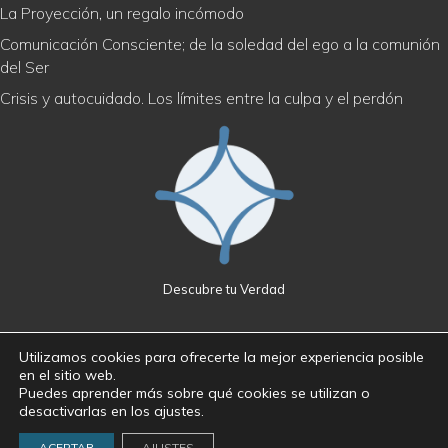
La Proyección, un regalo incómodo
Comunicación Consciente; de la soledad del ego a la comunión
del Ser
Crisis y autocuidado. Los límites entre la culpa y el perdón
Descubre tu Verdad
Utilizamos cookies para ofrecerte la mejor experiencia posible
en el sitio web.
Política de privacidad
|
Cookies
|
Aviso legal
Puedes aprender más sobre qué cookies se utilizan o
desactivarlas en los ajustes.
© 2026 Descubre tu Verdad · José Maroto Mingo · Derechos
reservados
ACEPTAR
AJUSTES