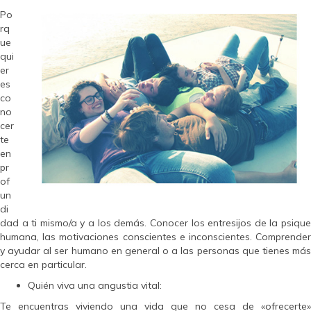
Po
rq
ue
qui
er
es
co
no
cer
te
en
pr
of
un
di
dad a ti mismo/a y a los demás. Conocer los entresijos de la psique
humana, las motivaciones conscientes e inconscientes. Comprender
y ayudar al ser humano en general o a las personas que tienes más
cerca en particular.
Quién viva una angustia vital:
Te encuentras viviendo una vida que no cesa de «ofrecerte»